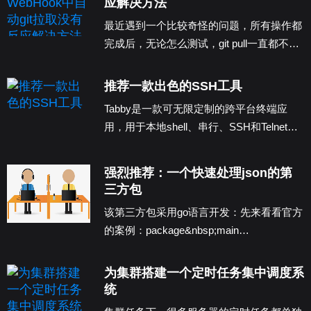
应解决方法
最近遇到一个比较奇怪的问题，所有操作都
完成后，无论怎么测试，git pull一直都不会
执行，也没有报错.
推荐一款出色的SSH工具
​Tabby是一款可无限定制的跨平台终端应
用，用于本地shell、串行、SSH和Telnet连
接。支持SFTP。
强烈推荐：一个快速处理json的第
三方包
该第三方包采用go语言开发：先来看看官方
的案例：package&nbsp;main
import&nbsp;&quot;github.com/tidwall/sjson&
const&nbsp;json&nbsp;=&nbsp;`{&quot;name
为集群搭建一个定时任务集中调度系
{&quot
统