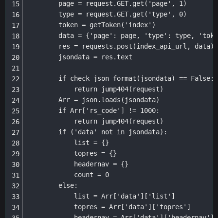
        page = request.GET.get('page', 1)

        type = request.GET.get('type', 0)

        token = getToken('index')

        data = {'page': page, 'type': type, 'toke
        res = requests.post(index_api_url, data)

        jsondata = res.text

        if check_json_format(jsondata) == False:

            return jump404(request)

        Arr = json.loads(jsondata)

        if Arr['rs_code'] != 1000:

            return jump404(request)

        if ('data' not in jsondata):

            list = {}

            topres = {}

            headernav = {}

            count = 0

        else:

            list = Arr['data']['list']

            topres = Arr['data']['topres']

            headernav = Arr['data']['headernav']
