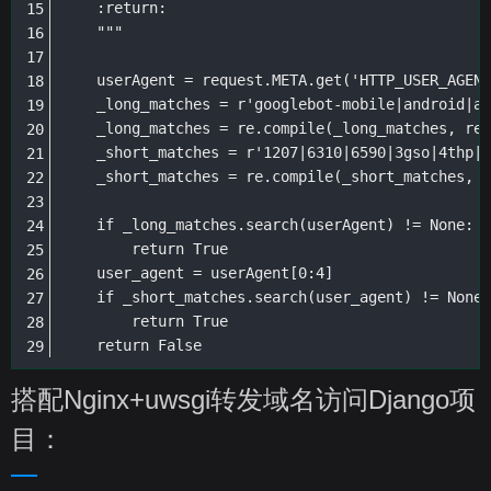
    :return:

    """

    userAgent = request.META.get('HTTP_USER_AGENT
    _long_matches = r'googlebot-mobile|android|av
    _long_matches = re.compile(_long_matches, re.
    _short_matches = r'1207|6310|6590|3gso|4thp|5
    _short_matches = re.compile(_short_matches, r
    if _long_matches.search(userAgent) != None:

        return True

    user_agent = userAgent[0:4]

    if _short_matches.search(user_agent) != None:

        return True

    return False
搭配Nginx+uwsgi转发域名访问Django项
目：