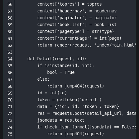
        context['topres'] = topres

        context['headernav'] = headernav

        context['paginator'] = paginator

        context['book_list'] = book_list

        context['pagetype'] = str(type)

        context['currentPage'] = int(page)

        return render(request, 'index/main.html',
    def Detail(request, id):

        if isinstance(id, int):

            bool = True

        else:

            return jump404(request)

        id = int(id)

        token = getToken('detail')

        data = {'id': id, 'token': token}

        res = requests.post(detail_api_url, data)

        jsondata = res.text

        if check_json_format(jsondata) == False:

            return jump404(request)
