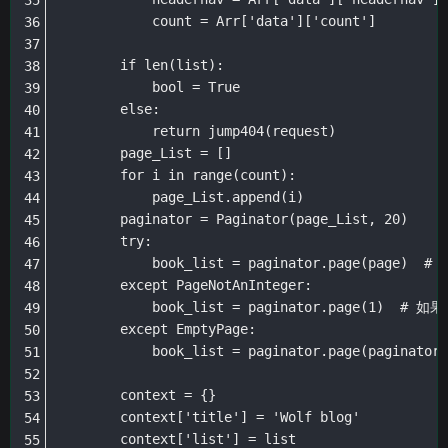
            count = Arr['data']['count']

        if len(list):

            bool = True

        else:

            return jump404(request)

        page_List = []

        for i in range(count):

            page_List.append(i)

        paginator = Paginator(page_List, 20)

        try:

            book_list = paginator.page(page)
        except PageNotAnInteger:

            book_list = paginator.page(1
        except EmptyPage:

            book_list = paginator.page(p
        context = {}

        context['title'] = 'Wolf blog'

        context['list'] = list
