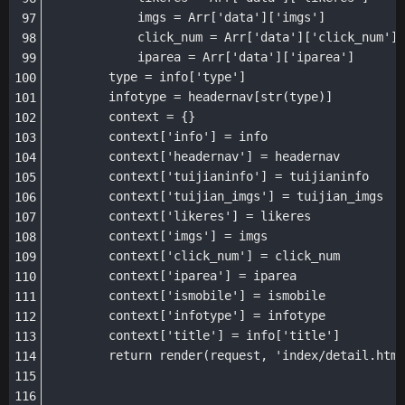
            imgs = Arr['data']['imgs']

            click_num = Arr['data']['click_num']

            iparea = Arr['data']['iparea']

        type = info['type']

        infotype = headernav[str(type)]

        context = {}

        context['info'] = info

        context['headernav'] = headernav

        context['tuijianinfo'] = tuijianinfo

        context['tuijian_imgs'] = tuijian_imgs

        context['likeres'] = likeres

        context['imgs'] = imgs

        context['click_num'] = click_num

        context['iparea'] = iparea

        context['ismobile'] = ismobile

        context['infotype'] = infotype

        context['title'] = info['title']

        return render(request, 'index/detail.html