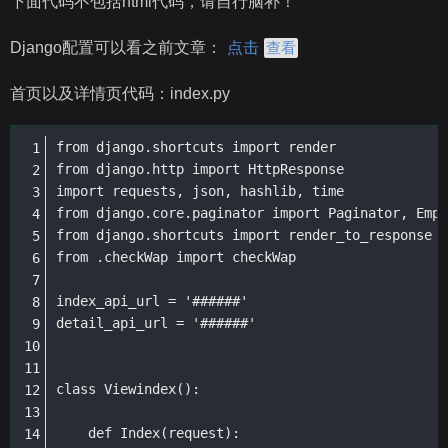
下面代码不包括html代码，请自行脑补！
Django配置可以看之前文章：
点击
查看
首页以及详情页代码：index.py
from django.shortcuts import render

from django.http import HttpResponse

import requests, json, hashlib, time

from django.core.paginator import Paginator, Empt
from django.shortcuts import render_to_response

from .checkWap import checkWap

index_api_url = '######'

detail_api_url = '######'

class Viewindex():

    def Index(request):
