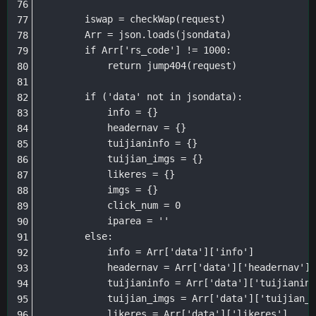
        iswap = checkWap(request)

        Arr = json.loads(jsondata)

        if Arr['rs_code'] != 1000:

            return jump404(request)

        if ('data' not in jsondata):

            info = {}

            headernav = {}

            tuijianinfo = {}

            tuijian_imgs = {}

            likeres = {}

            imgs = {}

            click_num = 0

            iparea = ''

        else:

            info = Arr['data']['info']

            headernav = Arr['data']['headernav']

            tuijianinfo = Arr['data']['tuijianinf
            tuijian_imgs = Arr['data']['tuijian_i
            likeres = Arr['data']['likeres']
