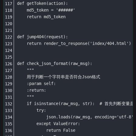
def getToken(action):

    md5_token = '######'

    return md5_token

def jump404(request):

    return render_to_response('index/404.html')

def check_json_format(raw_msg):

    """

    用于判断一个字符串是否符合Json格式

    :param self:

    :return:

    """

    if isinstance(raw_msg, str):  # 首先判断变量
        try:

            json.loads(raw_msg, encoding='utf-8')

        except ValueError:

            return False
