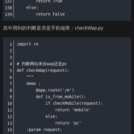
        return True

    else:

        return False
其中用到的判断是否是手机端类：checkWap.py
import re

# 判断网站来自wap还是pc

def checkWap(request):

    """

    demo :

        @app.route('/m')

        def is_from_mobile():

            if checkMobile(request):

                return 'mobile'

            else:

                return 'pc'

    :param request:
